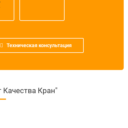
ь
г
Техническая консультация
 Качества Кран"