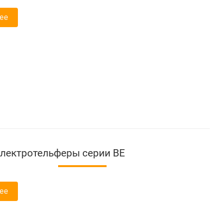
ее
лектротельферы серии ВЕ
ее