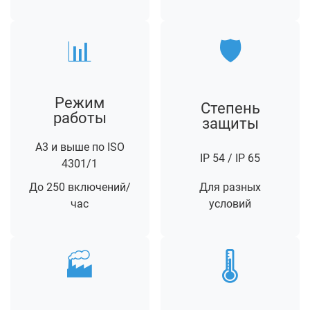
📊
🛡️
Режим
Степень
работы
защиты
А3 и выше по ISO
IP 54 / IP 65
4301/1
До 250 включений/
Для разных
час
условий
🏭
🌡️