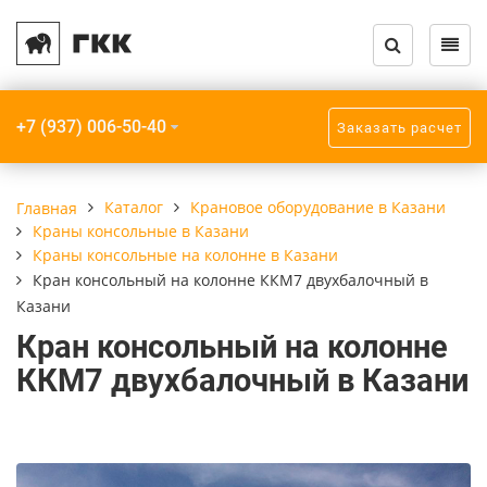
Назад
Назад
Назад
Назад
Назад
Назад
Каталог кранов и запчастей
Услуги
О компании
Крановое обору
Грузозахватное
Прочее
+7 (937) 006-50-40
Заказать расчет
Крановое оборудование
Модернизация кранов
Компания
Краны мостовы
Траверсы
Крюки пластинч
Грузозахватное
Монтаж кранов
Реквизиты
Кран-балки
Захваты
Приборы безопа
Каталог
Крановое оборудование в Казани
Главная
оборудование
Краны консольные в Казани
Монтаж подкрановых путей
Краны консоль
Стропы
Краны консольные на колонне в Казани
Взрывозащищенное
Кран консольный на колонне ККМ7 двухбалочный в
оборудование
Радиоуправление кранов
Краны козловые
Казани
Кран консольный на колонне
Прочее
Ремонт кранов
Краны специал
ККМ7 двухбалочный в Казани
Шинопроводы
ТО, ПТО, ЧТО кранов
Мобильные кран
Подкрановые пу