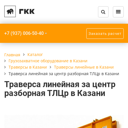
Назад
Назад
Назад
Назад
Назад
Назад
Каталог кранов и запчастей
Услуги
О компании
Крановое обору
Грузозахватное
Прочее
+7 (937) 006-50-40
Заказать расчет
Крановое оборудование
Модернизация кранов
Компания
Краны мостовы
Траверсы
Крюки пластинч
Грузозахватное
Монтаж кранов
Реквизиты
Кран-балки
Захваты
Приборы безопа
Каталог
Главная
оборудование
Грузозахватное оборудование в Казани
Монтаж подкрановых путей
Краны консоль
Стропы
Траверсы в Казани
Траверсы линейные в Казани
Взрывозащищенное
Траверса линейная за центр разборная ТЛЦр в Казани
оборудование
Радиоуправление кранов
Краны козловые
Траверса линейная за центр
разборная ТЛЦр в Казани
Прочее
Ремонт кранов
Краны специал
Шинопроводы
ТО, ПТО, ЧТО кранов
Мобильные кран
Подкрановые пу