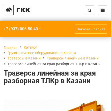
Назад
Назад
Назад
Назад
Назад
Назад
Каталог кранов и запчастей
Услуги
О компании
Крановое обору
Грузозахватное
Прочее
+7 (937) 006-50-40
Заказать расчет
Крановое оборудование
Модернизация кранов
Компания
Краны мостовы
Траверсы
Крюки пластинч
Грузозахватное
Монтаж кранов
Реквизиты
Кран-балки
Захваты
Приборы безопа
Каталог
Главная
оборудование
Грузозахватное оборудование в Казани
Монтаж подкрановых путей
Краны консоль
Стропы
Траверсы в Казани
Траверсы линейные в Казани
Взрывозащищенное
Траверса линейная за края разборная ТЛКр в Казани
оборудование
Радиоуправление кранов
Краны козловые
Траверса линейная за края
разборная ТЛКр в Казани
Прочее
Ремонт кранов
Краны специал
Шинопроводы
ТО, ПТО, ЧТО кранов
Мобильные кран
Подкрановые пу