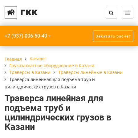
Назад
Назад
Назад
Назад
Назад
Назад
Каталог кранов и запчастей
Услуги
О компании
Крановое обору
Грузозахватное
Прочее
+7 (937) 006-50-40
Заказать расчет
Крановое оборудование
Модернизация кранов
Компания
Краны мостовы
Траверсы
Крюки пластинч
Грузозахватное
Монтаж кранов
Реквизиты
Кран-балки
Захваты
Приборы безопа
Каталог
Главная
оборудование
Грузозахватное оборудование в Казани
Монтаж подкрановых путей
Краны консоль
Стропы
Траверсы в Казани
Траверсы линейные в Казани
Взрывозащищенное
Траверса линейная для подъема труб и
оборудование
Радиоуправление кранов
Краны козловые
цилиндрических грузов в Казани
Траверса линейная для
Прочее
Ремонт кранов
Краны специал
подъема труб и
Шинопроводы
цилиндрических грузов в
ТО, ПТО, ЧТО кранов
Мобильные кран
Казани
Подкрановые пу