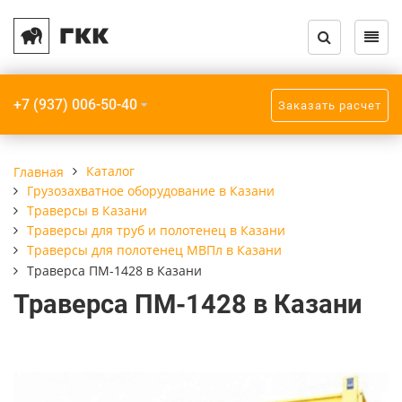
Назад
Назад
Назад
Назад
Назад
Назад
Каталог кранов и запчастей
Услуги
О компании
Крановое обору
Грузозахватное
Прочее
+7 (937) 006-50-40
Заказать расчет
Крановое оборудование
Модернизация кранов
Компания
Краны мостовы
Траверсы
Крюки пластинч
Грузозахватное
Монтаж кранов
Реквизиты
Кран-балки
Захваты
Приборы безопа
Каталог
Главная
оборудование
Грузозахватное оборудование в Казани
Монтаж подкрановых путей
Краны консоль
Стропы
Траверсы в Казани
Взрывозащищенное
Траверсы для труб и полотенец в Казани
оборудование
Траверсы для полотенец МВПл в Казани
Радиоуправление кранов
Краны козловые
Траверса ПМ-1428 в Казани
Прочее
Ремонт кранов
Краны специал
Траверса ПМ-1428 в Казани
Шинопроводы
ТО, ПТО, ЧТО кранов
Мобильные кран
Подкрановые пу