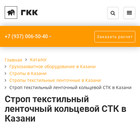
Назад
Назад
Назад
Назад
Назад
Назад
Каталог кранов и запчастей
Услуги
О компании
Крановое обору
Грузозахватное
Прочее
+7 (937) 006-50-40
Заказать расчет
Крановое оборудование
Модернизация кранов
Компания
Краны мостовы
Траверсы
Крюки пластинч
Грузозахватное
Монтаж кранов
Реквизиты
Кран-балки
Захваты
Приборы безопа
Каталог
Главная
оборудование
Грузозахватное оборудование в Казани
Монтаж подкрановых путей
Краны консоль
Стропы
Стропы в Казани
Взрывозащищенное
Стропы текстильные ленточные в Казани
оборудование
Радиоуправление кранов
Строп текстильный ленточный кольцевой СТК в Казани
Краны козловые
Строп текстильный
Прочее
Ремонт кранов
Краны специал
ленточный кольцевой СТК в
Шинопроводы
Казани
ТО, ПТО, ЧТО кранов
Мобильные кран
Подкрановые пу