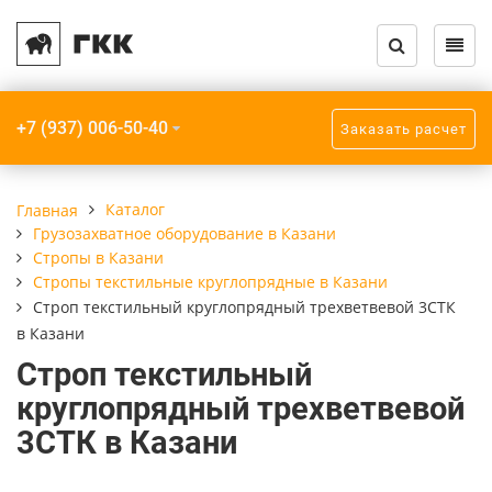
Назад
Назад
Назад
Назад
Назад
Назад
Каталог кранов и запчастей
Услуги
О компании
Крановое обору
Грузозахватное
Прочее
+7 (937) 006-50-40
Заказать расчет
Крановое оборудование
Модернизация кранов
Компания
Краны мостовы
Траверсы
Крюки пластинч
Грузозахватное
Монтаж кранов
Реквизиты
Кран-балки
Захваты
Приборы безопа
Каталог
Главная
оборудование
Грузозахватное оборудование в Казани
Монтаж подкрановых путей
Краны консоль
Стропы
Стропы в Казани
Взрывозащищенное
Стропы текстильные круглопрядные в Казани
оборудование
Радиоуправление кранов
Строп текстильный круглопрядный трехветвевой 3СТК
Краны козловые
в Казани
Прочее
Ремонт кранов
Краны специал
Строп текстильный
круглопрядный трехветвевой
Шинопроводы
ТО, ПТО, ЧТО кранов
Мобильные кран
3СТК в Казани
Подкрановые пу