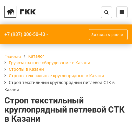
Назад
Назад
Назад
Назад
Назад
Назад
Каталог кранов и запчастей
Услуги
О компании
Крановое обору
Грузозахватное
Прочее
+7 (937) 006-50-40
Заказать расчет
Крановое оборудование
Модернизация кранов
Компания
Краны мостовы
Траверсы
Крюки пластинч
Грузозахватное
Монтаж кранов
Реквизиты
Кран-балки
Захваты
Приборы безопа
Каталог
Главная
оборудование
Грузозахватное оборудование в Казани
Монтаж подкрановых путей
Краны консоль
Стропы
Стропы в Казани
Взрывозащищенное
Стропы текстильные круглопрядные в Казани
оборудование
Радиоуправление кранов
Строп текстильный круглопрядный петлевой СТК в
Краны козловые
Казани
Прочее
Ремонт кранов
Краны специал
Строп текстильный
круглопрядный петлевой СТК
Шинопроводы
ТО, ПТО, ЧТО кранов
Мобильные кран
в Казани
Подкрановые пу