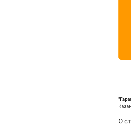
"Гара
Казан
О с