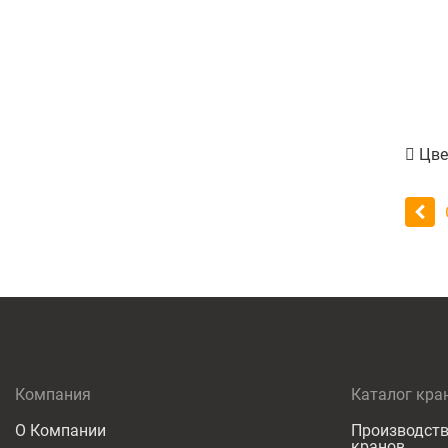
Цве
Компания
Каталог кра
О Компании
Производств
кранов