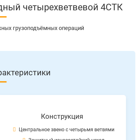
дный четырехветвевой 4СТК
жных грузоподъёмных операций
рактеристики
Конструкция
Центральное звено с четырьмя ветвями