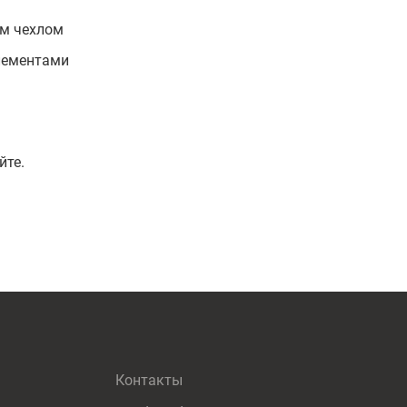
ым чехлом
лементами
йте.
Контакты