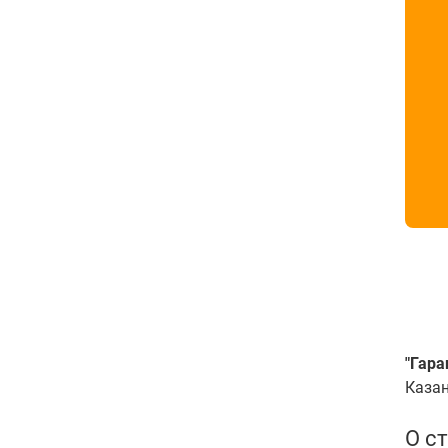
"Гара
Казан
О с